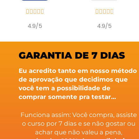










4.9/5
4.9/5
GARANTIA DE 7 DIAS
Eu acredito tanto em nosso método
de aprovação que decidimos que
você tem a possibilidade de
comprar somente pra testar…
Funciona assim: Você compra, assiste
o curso por 7 dias e se não gostar ou
achar que não valeu a pena,