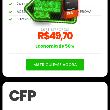
24 HORAS DE VÍDEO AULAS
ACESSE O CONTEÚDO ATÉ PASSAR NA PROVA
SUPORTE COM PROFESSORES CFP®
DE R$ 897 POR 12X
R$49,70
Economia de 50%
MATRICULE-SE AGORA
CFP