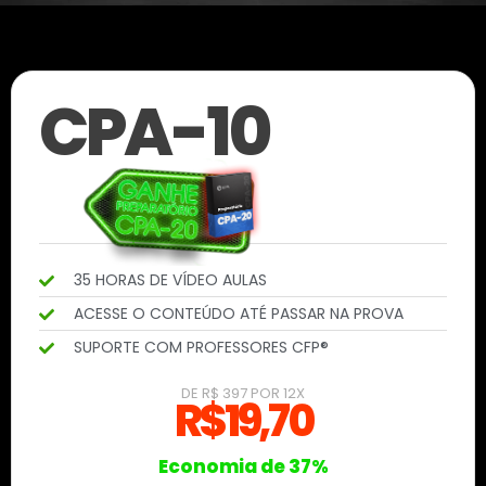
CPA-10
35 HORAS DE VÍDEO AULAS
ACESSE O CONTEÚDO ATÉ PASSAR NA PROVA
SUPORTE COM PROFESSORES CFP®
DE R$ 397 POR 12X
R$19,70
Economia de 37%