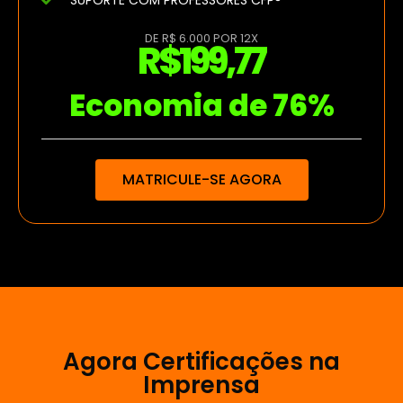
DE R$ 6.000 POR 12X
R$199,77
Economia de 76%
MATRICULE-SE AGORA
Agora Certificações na
Imprensa