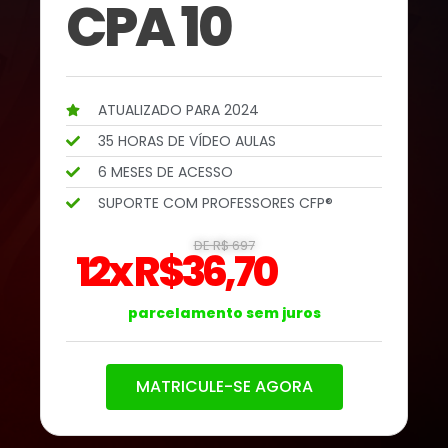
CPA 10
ATUALIZADO PARA 2024
35 HORAS DE VÍDEO AULAS
6 MESES DE ACESSO
SUPORTE COM PROFESSORES CFP®
DE R$ 697
12x R$36,70
parcelamento sem juros
MATRICULE-SE AGORA