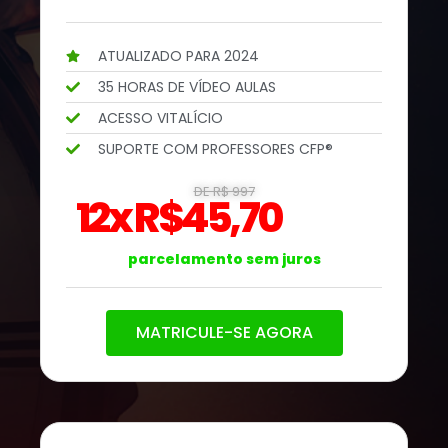
ATUALIZADO PARA 2024
35 HORAS DE VÍDEO AULAS
ACESSO VITALÍCIO
SUPORTE COM PROFESSORES CFP®
DE R$ 997
12x R$45,70
parcelamento sem juros
MATRICULE-SE AGORA