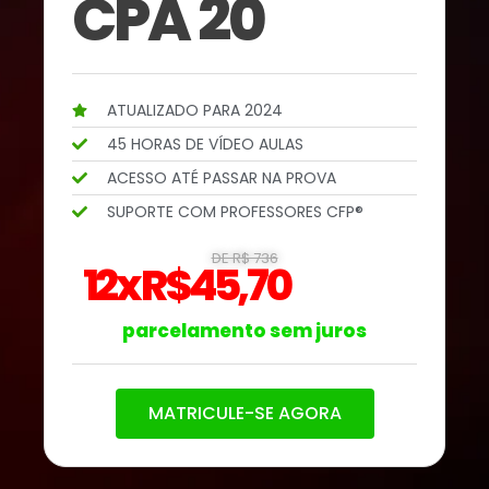
CPA 20
ATUALIZADO PARA 2024
45 HORAS DE VÍDEO AULAS
ACESSO ATÉ PASSAR NA PROVA
SUPORTE COM PROFESSORES CFP®
DE R$ 736
12x R$45,70
parcelamento sem juros
MATRICULE-SE AGORA