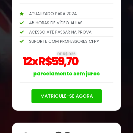
ATUALIZADO PARA 2024
45 HORAS DE VÍDEO AULAS
ACESSO ATÉ PASSAR NA PROVA
SUPORTE COM PROFESSORES CFP®
DE R$ 936
12x R$59,70
parcelamento sem juros
MATRICULE-SE AGORA