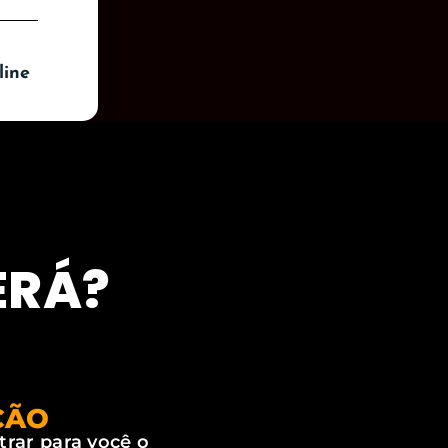
line
ERÁ?
ÇÃO
rar para você o