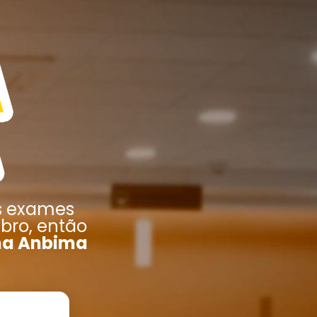
s exames
mbro, então
na Anbima