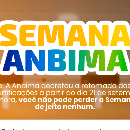
e: A Anbima decretou a retomada do
rtificações a partir do dia 21 de sete
 hora,
você não pode perder a Sema
de jeito nenhum.