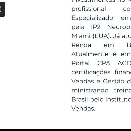
profissional c
Especializado e
pela IP2 Neurob
Miami (EUA). Já at
Renda em Banc
Atualmente é emp
Portal CPA A
certificações fina
Vendas e Gestão d
ministrando tre
Brasil pelo Institu
Vendas.