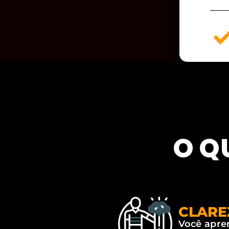
O Q
CLARE
Você apren