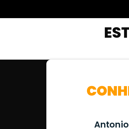
ES
CONH
Antonio