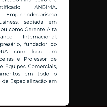
ertificado ANBIMA.
m Empreendedorismo
usiness, sediada em
uou como Gerente Alta
o Internacional.
resário, fundador do
GORA com foco em
nceiras e Professor de
e Equipes Comerciais,
inamentos em todo o
to de Especialização em