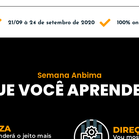
21/09 à 24 de setembro de 2020
100% on
Semana Anbima
UE VOCÊ APREND
ZA
DIRE
derá o jeito mais
Vou most