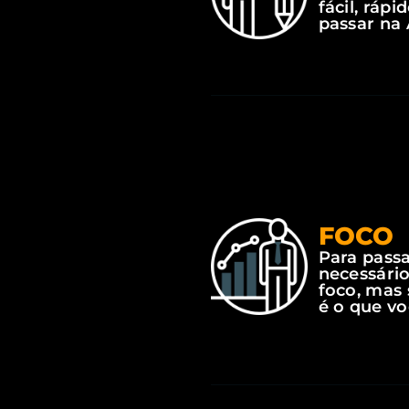
fácil, ráp
passar na
FOCO
Para passa
necessári
foco, mas 
é o que vo