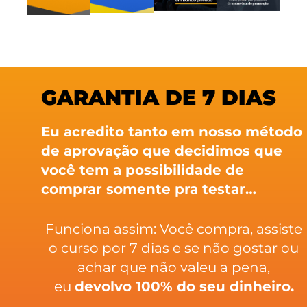
GARANTIA DE 7 DIAS
Eu acredito tanto em nosso método
de aprovação que decidimos que
você tem a possibilidade de
comprar somente pra testar…
Funciona assim: Você compra, assiste
o curso por 7 dias e se não gostar ou
achar que não valeu a pena,
eu
devolvo 100% do seu dinheiro.