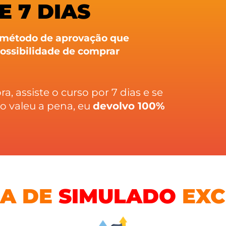
E 7 DIAS
 método de aprovação que
ossibilidade de comprar
, assiste o curso por 7 dias e se
o valeu a pena, eu
devolvo 100%
MA DE
SIMULADO
EXC