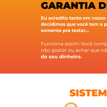
GARANTIA D
Eu acredito tanto em nosso
decidimos que você tem a p
somente pra testar…
Funciona assim: Você compra
não gostar ou achar que nã
do seu dinheiro.
SISTE