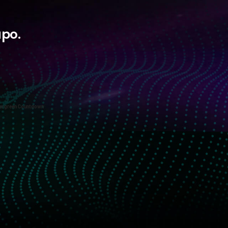
upo.
ergreen Countdown