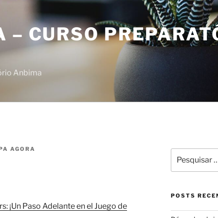
A – CURSO PREPARAT
ório Anbima
CPA AGORA
Pesquisar
por:
POSTS RECE
s: ¡Un Paso Adelante en el Juego de