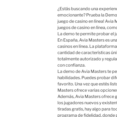
¿Estás buscando una experienci
emocionante? Prueba la Demo d
juego de casino en línea! Avia
juegos de casino en línea, com
La demo te permite probar el ju
En España, Avia Masters es una
casinos en línea. La plataforma 
cantidad de características ún
totalmente autorizado y regula
con confianza.
La demo de Avia Masters te per
habilidades. Puedes probar dif
favorito. Una vez que estés list
Masters ofrece varias opcione
Además, Avia Masters ofrece 
los jugadores nuevos y existe
tiradas gratis, hay algo para t
programa de fidelidad, donde 