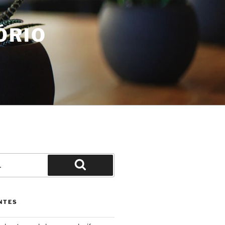
ÓRIO
Pesquisar
NTES