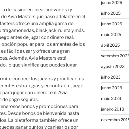
junho 2026
a de casino en línea innovadora y
julho 2025
e Avia Masters, ¡un paso adelante en el
 Masters ofrece una amplia gama de
junho 2025
o tragamonedas, blackjack, ruleta y más.
maio 2025
ego antes de jugar con dinero real.
 opción popular para los amantes de los
abril 2025
es fácil de usar y ofrece una gran
setembro 202
icas. Además, Avia Masters está
do, lo que significa que puedes jugar
agosto 2023
julho 2023
mite conocer los juegos y practicar tus
erentes estrategias y encontrar tu juego
junho 2023
o para jugar con dinero real, Avia
maio 2023
s de pago seguras.
generosos bonos y promociones para
janeiro 2018
ntes. Desde bonos de bienvenida hasta
dezembro 201
odos. La plataforma también ofrece un
puedes ganar puntos y canjearlos por