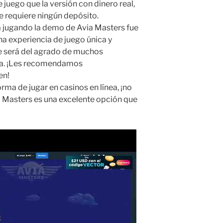
juego que la versión con dinero real,
e requiere ningún depósito.
a jugando la demo de Avia Masters fue
na experiencia de juego única y
 será del agrado de muchos
aña. ¡Les recomendamos
en!
rma de jugar en casinos en línea, ¡no
 Masters es una excelente opción que