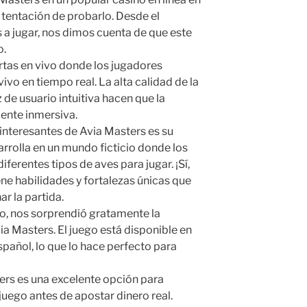
 tentación de probarlo. Desde el
jugar, nos dimos cuenta de que este
o.
rtas en vivo donde los jugadores
ivo en tiempo real. La alta calidad de la
z de usuario intuitiva hacen que la
ente inmersiva.
 interesantes de Avia Masters es su
arrolla en un mundo ficticio donde los
ferentes tipos de aves para jugar. ¡Sí,
ene habilidades y fortalezas únicas que
r la partida.
o, nos sorprendió gratamente la
ia Masters. El juego está disponible en
spañol, lo que lo hace perfecto para
rs es una excelente opción para
juego antes de apostar dinero real.