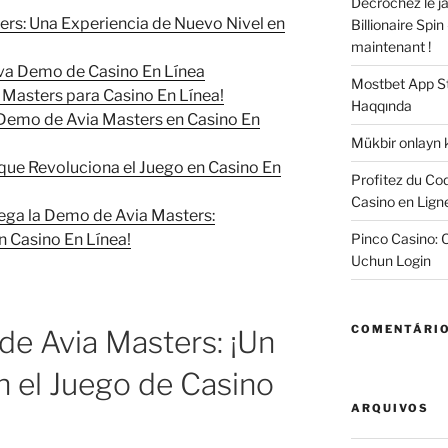
Décrochez le ja
rs: Una Experiencia de Nuevo Nivel en
Billionaire Spin
maintenant !
eva Demo de Casino En Línea
Mostbet App S
 Masters para Casino En Línea!
Haqqında
 Demo de Avia Masters en Casino En
Mükbir onlayn 
ue Revoluciona el Juego en Casino En
Profitez du Co
Casino en Lign
ega la Demo de Avia Masters:
n Casino En Línea!
Pinco Casino: O
Uchun Login
COMENTÁRI
de Avia Masters: ¡Un
n el Juego de Casino
ARQUIVOS