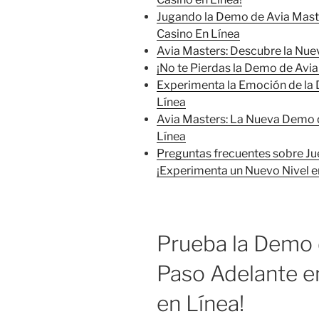
Jugando la Demo de Avia Maste
Casino En Línea
Avia Masters: Descubre la Nu
¡No te Pierdas la Demo de Avia
Experimenta la Emoción de la
Línea
Avia Masters: La Nueva Demo q
Línea
Preguntas frecuentes sobre Ju
¡Experimenta un Nuevo Nivel e
Prueba la Demo 
Paso Adelante e
en Línea!