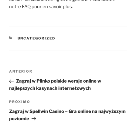
notre FAQ pour en savoir plus.
CATEGORIAS
UNCATEGORIZED
Navegação
Post
ANTERIOR
de
anterior
Zagraj w Plinko polskie wersje online w
Post
najlepszych kasynach internetowych
Próximo
PRÓXIMO
post
Zagraj w Spellwin Casino – Gra online na najwyższym
poziomie