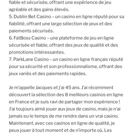
fiable et sécurisée, offrant une expérience de jeu
agréable et des gains élevés.
5. Dublin Bet Casino – un casino en ligne réputé pour sa
fiabilité, offrant une large sélection de jeux et des
paiements sécurisés.
6. FatBoss Casino – une plateforme de jeu en ligne
sécurisée et fiable, offrant des jeux de qualité et des
promotions intéressantes.
7. ParkLane Casino – un casino en ligne français réputé
pour sa sécurité et son professionnalisme, offrant des
jeux variés et des paiements rapides.
Je m’appelle Jacques et j’ai 45 ans. J’ai récemment
découvert la sélection des 8 meilleurs casinos en ligne
en France et je suis ravi de partager mon expérience !
J’ai toujours aimé jouer aux jeux de casino, mais je n’ai
jamais eu le temps de me rendre dans un vrai casino.
Maintenant, avec ces casinos en ligne de qualité, je
peux jouer à tout moment et de n’importe où. Les