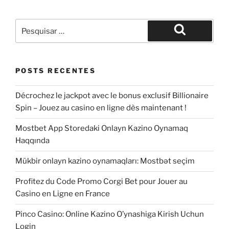
Pesquisar
por:
Pesquisar
POSTS RECENTES
Décrochez le jackpot avec le bonus exclusif Billionaire
Spin – Jouez au casino en ligne dès maintenant !
Mostbet App Storedaki Onlayn Kazino Oynamaq
Haqqında
Mükbir onlayn kazino oynamaqları: Mostbət seçim
Profitez du Code Promo Corgi Bet pour Jouer au
Casino en Ligne en France
Pinco Casino: Online Kazino O’ynashiga Kirish Uchun
Login