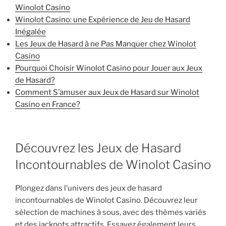
Winolot Casino
Winolot Casino: une Expérience de Jeu de Hasard
Inégalée
Les Jeux de Hasard à ne Pas Manquer chez Winolot
Casino
Pourquoi Choisir Winolot Casino pour Jouer aux Jeux
de Hasard?
Comment S’amuser aux Jeux de Hasard sur Winolot
Casino en France?
Découvrez les Jeux de Hasard
Incontournables de Winolot Casino
Plongez dans l’univers des jeux de hasard
incontournables de Winolot Casino. Découvrez leur
sélection de machines à sous, avec des thèmes variés
et des jackpots attractifs. Essayez également leurs