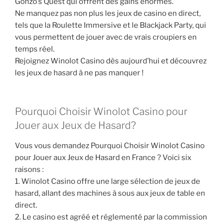
Gonzo’s Quest qui offrent des gains énormes.
Ne manquez pas non plus les jeux de casino en direct,
tels que la Roulette Immersive et le Blackjack Party, qui
vous permettent de jouer avec de vrais croupiers en
temps réel.
Rejoignez Winolot Casino dès aujourd’hui et découvrez
les jeux de hasard à ne pas manquer !
Pourquoi Choisir Winolot Casino pour
Jouer aux Jeux de Hasard?
Vous vous demandez Pourquoi Choisir Winolot Casino
pour Jouer aux Jeux de Hasard en France ? Voici six
raisons :
1. Winolot Casino offre une large sélection de jeux de
hasard, allant des machines à sous aux jeux de table en
direct.
2. Le casino est agréé et réglementé par la commission