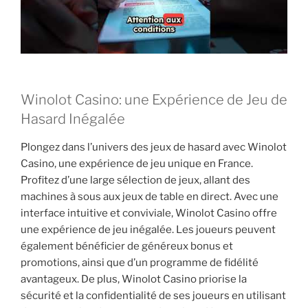
Winolot Casino: une Expérience de Jeu de
Hasard Inégalée
Plongez dans l’univers des jeux de hasard avec Winolot
Casino, une expérience de jeu unique en France.
Profitez d’une large sélection de jeux, allant des
machines à sous aux jeux de table en direct. Avec une
interface intuitive et conviviale, Winolot Casino offre
une expérience de jeu inégalée. Les joueurs peuvent
également bénéficier de généreux bonus et
promotions, ainsi que d’un programme de fidélité
avantageux. De plus, Winolot Casino priorise la
sécurité et la confidentialité de ses joueurs en utilisant