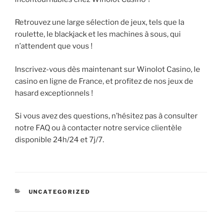
Retrouvez une large sélection de jeux, tels que la
roulette, le blackjack et les machines à sous, qui
n’attendent que vous !
Inscrivez-vous dès maintenant sur Winolot Casino, le
casino en ligne de France, et profitez de nos jeux de
hasard exceptionnels !
Si vous avez des questions, n’hésitez pas à consulter
notre FAQ ou à contacter notre service clientèle
disponible 24h/24 et 7j/7.
CATEGORIAS
UNCATEGORIZED