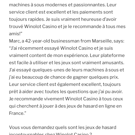
machines à sous modernes et passionnantes. Leur
service client est excellent et les paiements sont
toujours rapides. Je suis vraiment heureuse d’avoir
trouvé Winolot Casino et je le recommande à tous mes
amis!”
Marc, a 42-year-old businessman from Marseille, says:
“J’ai récemment essayé Winolot Casino et je suis
vraiment content de mon expérience. Leur plateforme
est facile à utiliser et les jeux sont vraiment amusants.
J’ai essayé quelques-unes de leurs machines à sous et
j’ai eu beaucoup de chance de gagner quelques prix.
Leur service client est également excellent, toujours
prêt à aider avec toutes les questions que j’ai pu avoir.
Je recommande vivement Winolot Casino à tous ceux
qui cherchent à jouer à des jeux de hasard en ligne en
France.”
Vous vous demandez quels sont les jeux de hasard
incontournables chez Winolot Casino ?