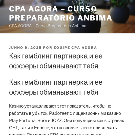
Pular
CPA AGORA – CURSO
para
PREPARATÓRIO ANBIMA
o
conteúdo
CPA AGORA – Curso Preparatório Anbima
PUBLICADO
JUNHO 9, 2025
POR
EQUIPE CPA AGORA
EM
Как гемблинг партнерка и ее
офферы обманывают тебя
Как гемблинг партнерка и ее
офферы обманывают тебя
Казино устанавливают этот показатель, чтобы не
работать в убыток. Работает с лицензионными казино
Play Fortuna, Booi и JOZZ. Они популярны как в странах
СНГ, так и в Европе, что позволяет легко привлекать