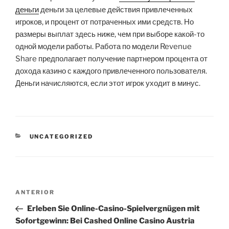
деньги
деньги за целевые действия привлеченных
игроков, и процент от потраченных ими средств. Но
размеры выплат здесь ниже, чем при выборе какой-то
одной модели работы. Работа по модели Revenue
Share предполагает получение партнером процента от
дохода казино с каждого привлеченного пользователя.
Деньги начисляются, если этот игрок уходит в минус.
CATEGORIAS
UNCATEGORIZED
Navegação
Post
ANTERIOR
de
anterior
Erleben Sie Online-Casino-Spielvergnügen mit
Post
Sofortgewinn: Bei Cashed Online Casino Austria