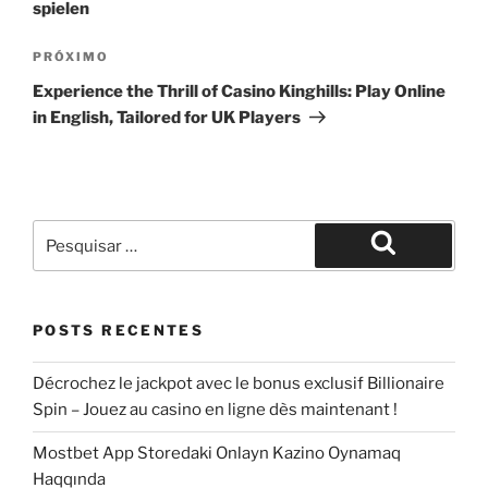
spielen
Próximo
PRÓXIMO
post
Experience the Thrill of Casino Kinghills: Play Online
in English, Tailored for UK Players
Pesquisar
por:
Pesquisar
POSTS RECENTES
Décrochez le jackpot avec le bonus exclusif Billionaire
Spin – Jouez au casino en ligne dès maintenant !
Mostbet App Storedaki Onlayn Kazino Oynamaq
Haqqında