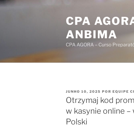
Pular
para
CPA AGOR
o
conteúdo
ANBIMA
CPA AGORA – Curso Preparat
PUBLICADO
JUNHO 10, 2025
POR
EQUIPE 
EM
Otrzymaj kod prom
w kasynie online – 
Polski