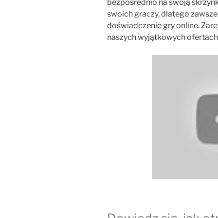
bezpośrednio na swoją skrzyn
swoich graczy, dlatego zawsze
doświadczenie gry online. Zareje
naszych wyjątkowych ofertach