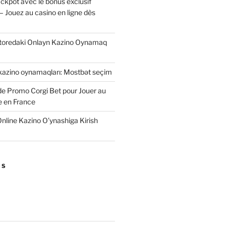
ckpot avec le bonus exclusif
 – Jouez au casino en ligne dès
toredaki Onlayn Kazino Oynamaq
kazino oynamaqları: Mostbət seçim
de Promo Corgi Bet pour Jouer au
e en France
nline Kazino O’ynashiga Kirish
OS