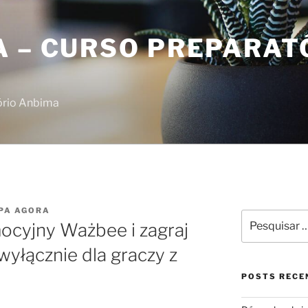
A – CURSO PREPARAT
ório Anbima
CPA AGORA
Pesquisar
ocyjny Ważbee i zagraj
por:
wyłącznie dla graczy z
POSTS RECE