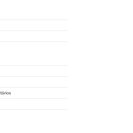
tários