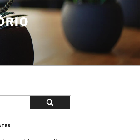
ÓRIO
Pesquisar
NTES