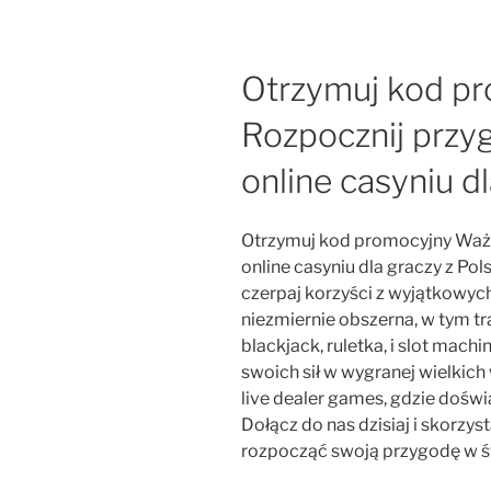
Otrzymuj kod p
Rozpocznij przy
online casyniu dl
Otrzymuj kod promocyjny Ważb
online casyniu dla graczy z Pol
czerpaj korzyści z wyjątkowych
niezmiernie obszerna, w tym tr
blackjack, ruletka, i slot machi
swoich sił w wygranej wielkich
live dealer games, gdzie dośw
Dołącz do nas dzisiaj i skorz
rozpocząć swoją przygodę w św