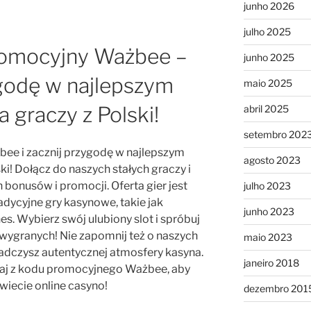
junho 2026
julho 2025
romocyjny Ważbee –
junho 2025
godę w najlepszym
maio 2025
a graczy z Polski!
abril 2025
setembro 202
ee i zacznij przygodę w najlepszym
agosto 2023
ski! Dołącz do naszych stałych graczy i
 bonusów i promocji. Oferta gier jest
julho 2023
adycyjne gry kasynowe, takie jak
junho 2023
nes. Wybierz swój ulubiony slot i spróbuj
 wygranych! Nie zapomnij też o naszych
maio 2023
iadczysz autentycznej atmosfery kasyna.
janeiro 2018
ystaj z kodu promocyjnego Ważbee, aby
iecie online casyno!
dezembro 201