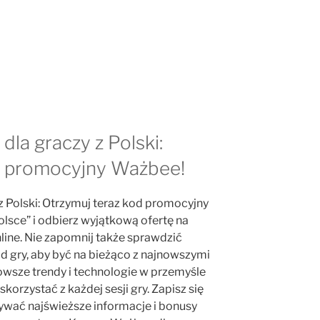
dla graczy z Polski:
d promocyjny Ważbee!
z Polski: Otrzymuj teraz kod promocyjny
lsce” i odbierz wyjątkową ofertę na
line. Nie zapomnij także sprawdzić
ad gry, aby być na bieżąco z najnowszymi
owsze trendy i technologie w przemyśle
korzystać z każdej sesji gry. Zapisz się
mywać najświeższe informacje i bonusy