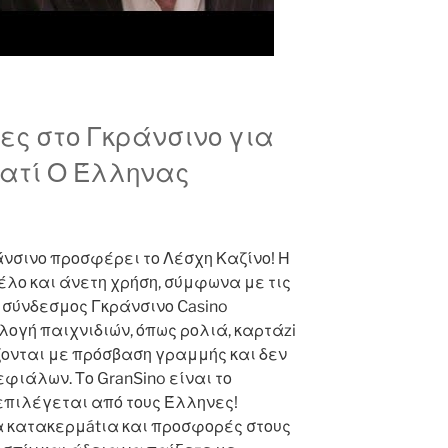
ες στο Γκράνσινο για
ιατί Ο Έλληνας
νσινο προσφέρει το Λέσχη Καζίνο! Η
έλο και άνετη χρήση, σύμφωνα με τις
 σύνδεσμος Γκράνσινο Casino
λογή παιχνιδιών, όπως ρολιά, καρτάzi
ζονται με πρόσβαση γραμμής και δεν
φιάλων. Το GranSino είναι το
 επιλέγεται από τους Έλληνες!
α κατακερμátια και προσφορές στους