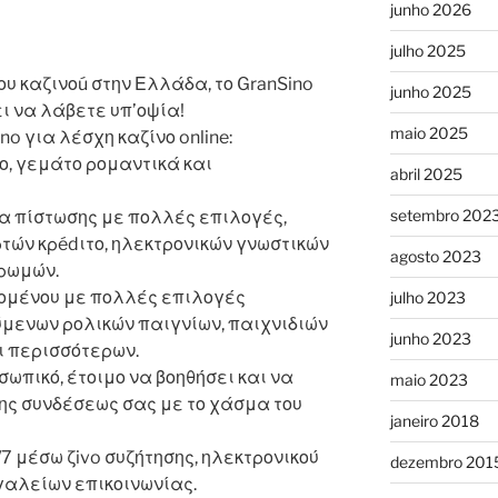
junho 2026
julho 2025
του καζινοú στην Ελλάδα, το GranSino
junho 2025
ι να λάβετε υπ’οψία!
maio 2025
no για λέσχη καζίνο online:
πο, γεμάτο ρομαντικά και
abril 2025
setembro 202
α πίστωσης με πολλές επιλογές,
ών κρédιτο, ηλεκτρονικών γνωστικών
agosto 2023
ρωμών.
χομένου με πολλές επιλογές
julho 2023
μενων ρολικών παιγνίων, παιχνιδιών
junho 2023
ι περισσότερων.
σωπικό, έτοιμο να βοηθήσει και να
maio 2023
της συνδέσεως σας με το χάσμα του
janeiro 2018
/7 μέσω ζivo συζήτησης, ηλεκτρονικού
dezembro 201
γαλείων επικοινωνίας.