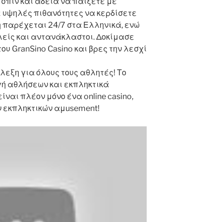
σπίν και άδεια να παίξετε με
 υψηλές πιθανότητες να κερδίσετε
 παρέχεται 24/7 στα Ελληνικά, ενώ
λείς και αντανάκλαστοι. Δοκίμασε
υ GranSino Casino και βρες την λεσχί
έλεξη για όλους τους αθλητές! Το
γή αθλήσεων και εκπληκτικά
ίναι πλέον μόνο ένα online casino,
 εκπληκτικών αμusement!