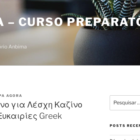
A – CURSO PREPARAT
ório Anbima
PA AGORA
Pesquisar
νο για Λέσχη Καζίνο
por:
Ευκαιρίες Greek
POSTS RECE