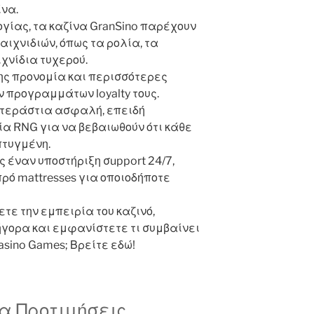
ίνα.
ογίας, τα καζίνα GranSino παρέχουν
ιχνιδιών, όπως τα ρολία, τα
ιχνίδια τυχερού.
ης προνομία και περισσότερες
 προγραμμάτων loyalty τους.
ι τεράστια ασφαλή, επειδή
ία RNG για να βεβαιωθούν ότι κάθε
πτυγμένη.
ς έναν υποστήριξη σupport 24/7,
ρό mattresses για οποιοδήποτε
ετε την εμπειρία του καζινό,
ήγορα και εμφανίστετε τι συμβαίνει
asino Games; Βρείτε εδώ!
α Προτιμήσεις