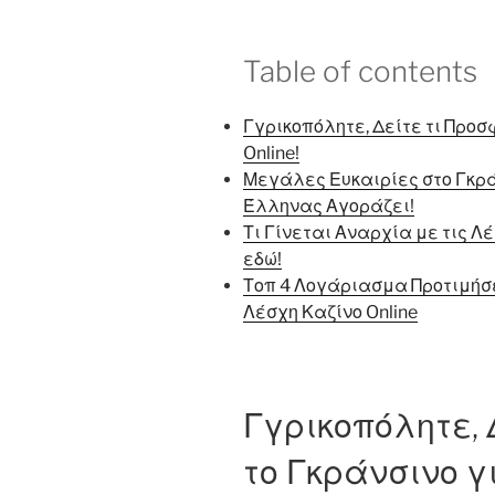
Table of contents
Γγρικοπόλητε, Δείτε τι Προσ
Online!
Μεγάλες Ευκαιρίες στο Γκράν
Έλληνας Αγοράζει!
Τι Γίνεται Αναρχία με τις Λέ
εδώ!
Τοπ 4 Λογάριασμα Προτιμήσε
Λέσχη Καζίνο Online
Γγρικοπόλητε, 
το Γκράνσινο γ