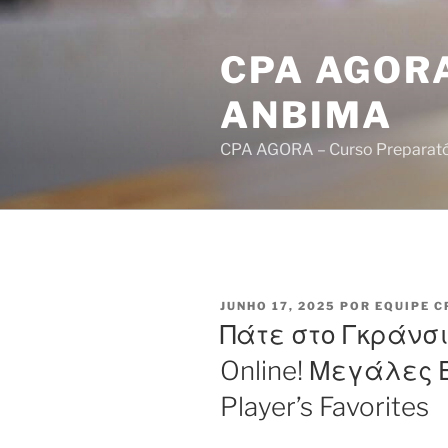
Pular
para
CPA AGOR
o
conteúdo
ANBIMA
CPA AGORA – Curso Preparat
PUBLICADO
JUNHO 17, 2025
POR
EQUIPE C
EM
Πάτε στο Γκράνσι
Online! Μεγάλες 
Player’s Favorites