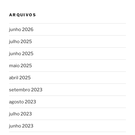
ARQUIVOS
junho 2026
julho 2025
junho 2025
maio 2025
abril 2025
setembro 2023
agosto 2023
julho 2023
junho 2023