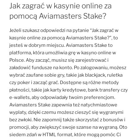
Jak zagrać w kasynie online za
pomocą Aviamasters Stake?
Jeżeli szukasz odpowiedzi na pytanie “Jak zagrać w
kasynie online za pomocą Aviamasters Stake?”, to
jesteś w dobrym miejscu. Aviamasters Stake to
platforma, która umożliwia grę w kasyno online w
Polsce. Aby zacząć, musisz się zarejestrować i
załadowić fundusze na konto. Po zalogowaniu, możesz
wybrać zaufane sobie gry, takie jak blackjack, ruletka
czy poker i zacząć grać. Dostępne są różne metody
płatności, takie jak karty kredytowe, bank transfery czy
e-wallets, aby odpowiadały twoim preferencjom.
Aviamasters Stake zapewnia też natychmiastowe
wyplaty, dzięki czemu możesz cieszyć się wygranymi
bez zwłoki. Nie zapomnij także skorzystać z bonusów i
promocji, aby zwiększyć swoje szanse na wygraną. Oto
siedem zdań w HTML format, które mogą pomóc Ci