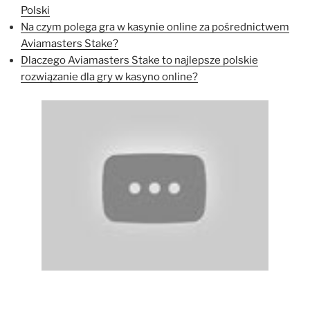
Polski
Na czym polega gra w kasynie online za pośrednictwem
Aviamasters Stake?
Dlaczego Aviamasters Stake to najlepsze polskie
rozwiązanie dla gry w kasyno online?