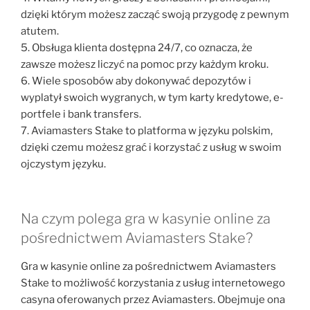
dzięki którym możesz zacząć swoją przygodę z pewnym
atutem.
5. Obsługa klienta dostępna 24/7, co oznacza, że
zawsze możesz liczyć na pomoc przy każdym kroku.
6. Wiele sposobów aby dokonywać depozytów i
wyplatył swoich wygranych, w tym karty kredytowe, e-
portfele i bank transfers.
7. Aviamasters Stake to platforma w języku polskim,
dzięki czemu możesz grać i korzystać z usług w swoim
ojczystym języku.
Na czym polega gra w kasynie online za
pośrednictwem Aviamasters Stake?
Gra w kasynie online za pośrednictwem Aviamasters
Stake to możliwość korzystania z usług internetowego
casyna oferowanych przez Aviamasters. Obejmuje ona