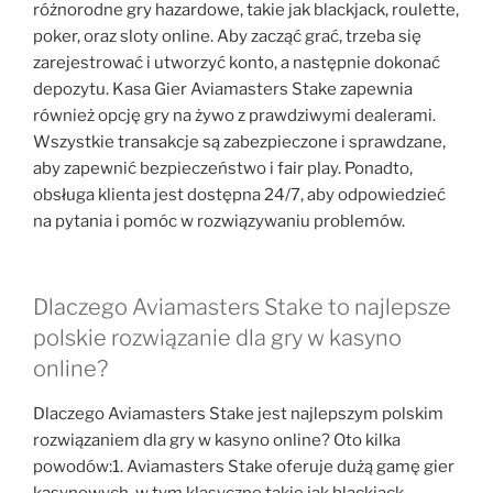
różnorodne gry hazardowe, takie jak blackjack, roulette,
poker, oraz sloty online. Aby zacząć grać, trzeba się
zarejestrować i utworzyć konto, a następnie dokonać
depozytu. Kasa Gier Aviamasters Stake zapewnia
również opcję gry na żywo z prawdziwymi dealerami.
Wszystkie transakcje są zabezpieczone i sprawdzane,
aby zapewnić bezpieczeństwo i fair play. Ponadto,
obsługa klienta jest dostępna 24/7, aby odpowiedzieć
na pytania i pomóc w rozwiązywaniu problemów.
Dlaczego Aviamasters Stake to najlepsze
polskie rozwiązanie dla gry w kasyno
online?
Dlaczego Aviamasters Stake jest najlepszym polskim
rozwiązaniem dla gry w kasyno online? Oto kilka
powodów:1. Aviamasters Stake oferuje dużą gamę gier